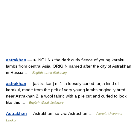
astrakhan
— ► NOUN ▪ the dark curly fleece of young karakul
lambs from central Asia. ORIGIN named after the city of Astrakhan
in Russia …
English terms dictionary
astrakhan
— [as′trə kən] n. 1. a loosely curled fur, a kind of
karakul, made from the pelt of very young lambs originally bred
near Astrakhan 2. a wool fabric with a pile cut and curled to look
like this …
English World dictionary
Astrakhan
— Astrakhan, so v.w. Astrachan …
Pierer's Universal-
Lexikon