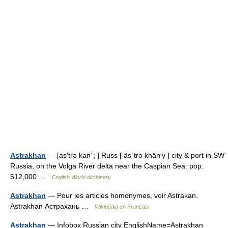
Astrakhan
— [as′trə kan΄; ] Russ [ äs΄trə khän′y ] city & port in SW
Russia, on the Volga River delta near the Caspian Sea: pop.
512,000 …
English World dictionary
Astrakhan
— Pour les articles homonymes, voir Astrakan.
Astrakhan Астрахань …
Wikipédia en Français
Astrakhan
— Infobox Russian city EnglishName=Astrakhan