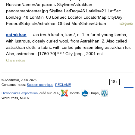
RussianName=Астрахань Skyline=Astrakhan
panoramaofcenter.jpg Skyline LatDeg=46 LatMin=21 LatSec
LonDeg=48 LonMin=03 LonSec Locator LocatorMap CityDay=
FederalSubject=Astrakhan Oblast MunStatus=Urban… …
Wikipedia
astrakhan
— /as treuh keuhn, kan /, n. 1. a fur of young lambs,
with lustrous, closely curled wool, from Astrakhan. 2. Also called
astrakhan cloth. a fabric with curled pile resembling astrakhan fur.
Also, astrachan. [1760 70] * * * City (pop., 2001 est.:… …
Universalium
© Academic, 2000-2026
18+
Contactez-nous:
Support technique
,
RÉCLAME
Dictionnaires exportation
, créé sur PHP,
Joomla,
Drupal,
WordPress, MODx.