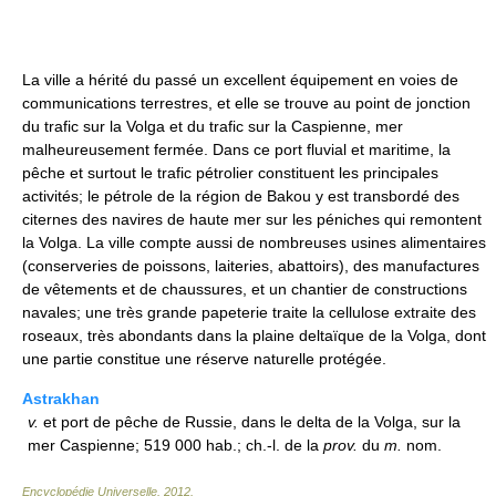
La ville a hérité du passé un excellent équipement en voies de
communications terrestres, et elle se trouve au point de jonction
du trafic sur la Volga et du trafic sur la Caspienne, mer
malheureusement fermée. Dans ce port fluvial et maritime, la
pêche et surtout le trafic pétrolier constituent les principales
activités; le pétrole de la région de Bakou y est transbordé des
citernes des navires de haute mer sur les péniches qui remontent
la Volga. La ville compte aussi de nombreuses usines alimentaires
(conserveries de poissons, laiteries, abattoirs), des manufactures
de vêtements et de chaussures, et un chantier de constructions
navales; une très grande papeterie traite la cellulose extraite des
roseaux, très abondants dans la plaine deltaïque de la Volga, dont
une partie constitue une réserve naturelle protégée.
Astrakhan
v.
et port de pêche de Russie, dans le delta de la Volga, sur la
mer Caspienne; 519 000 hab.; ch.-l. de la
prov.
du
m.
nom.
Encyclopédie Universelle
.
2012
.