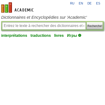
RU
EN
DE
ES
fr-academic.com
Dictionnaires et Encyclopédies sur 'Academic'
Recherche!
interprétations
traductions
livres
Игры ⚽