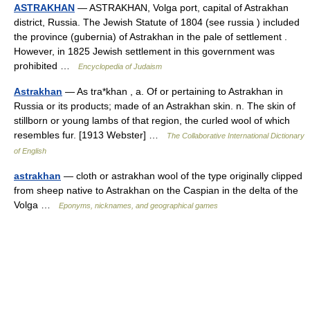
ASTRAKHAN
— ASTRAKHAN, Volga port, capital of Astrakhan
district, Russia. The Jewish Statute of 1804 (see russia ) included
the province (gubernia) of Astrakhan in the pale of settlement .
However, in 1825 Jewish settlement in this government was
prohibited …
Encyclopedia of Judaism
Astrakhan
— As tra*khan , a. Of or pertaining to Astrakhan in
Russia or its products; made of an Astrakhan skin. n. The skin of
stillborn or young lambs of that region, the curled wool of which
resembles fur. [1913 Webster] …
The Collaborative International Dictionary
of English
astrakhan
— cloth or astrakhan wool of the type originally clipped
from sheep native to Astrakhan on the Caspian in the delta of the
Volga …
Eponyms, nicknames, and geographical games